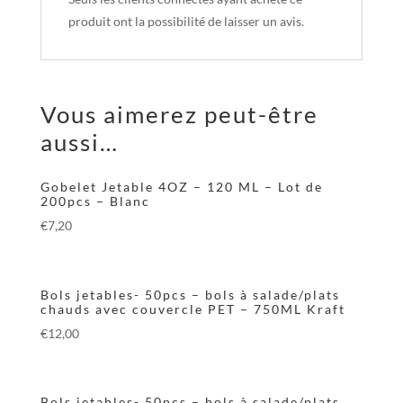
produit ont la possibilité de laisser un avis.
Vous aimerez peut-être
aussi…
Gobelet Jetable 4OZ – 120 ML – Lot de
200pcs – Blanc
€
7,20
Bols jetables- 50pcs – bols à salade/plats
chauds avec couvercle PET – 750ML Kraft
€
12,00
Bols jetables- 50pcs – bols à salade/plats