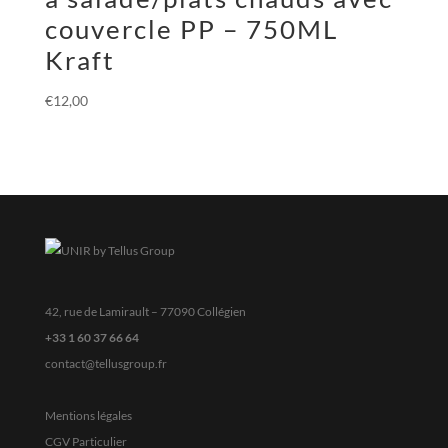
couvercle PP – 750ML
Kraft
€
12,00
42, rue de Lamirault – 77090 Collégien
+33 1 60 37 66 64
contact@tellusgroup.fr
Mentions légales
CGV Particulier