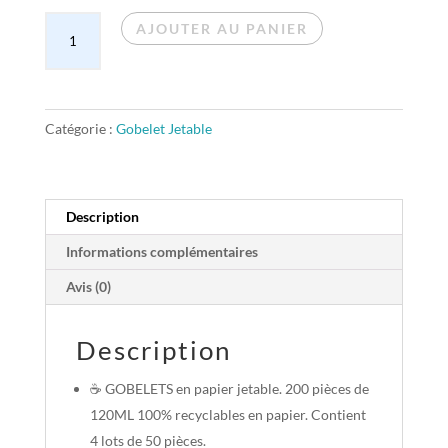
quantité
AJOUTER AU PANIER
de
Gobelet
Jetable
4OZ
Catégorie :
Gobelet Jetable
-
120
ML
Description
-
Lot
Informations complémentaires
de
Avis (0)
200pcs
-
Description
Blanc
☕ GOBELETS en papier jetable. 200 pièces de
120ML 100% recyclables en papier. Contient
4 lots de 50 pièces.