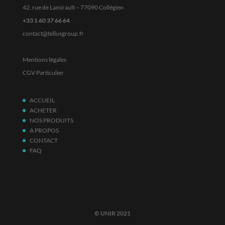
42, rue de Lamirault – 77090 Collégien
+33 1 60 37 66 64
contact@tellusgroup.fr
Mentions légales
CGV Particulier
ACCUEIL
ACHETER
NOS PRODUITS
A PROPOS
CONTACT
FAQ
© UNIR 2021