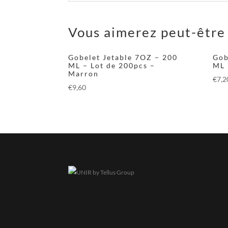
Vous aimerez peut-être
Gobelet Jetable 7OZ – 200
Gob
ML – Lot de 200pcs –
ML 
Marron
€
7,2
€
9,60