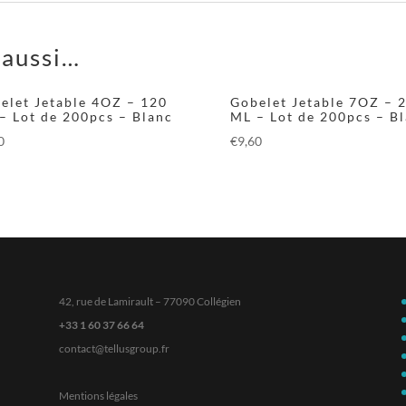
 aussi…
elet Jetable 4OZ – 120
Gobelet Jetable 7OZ – 
– Lot de 200pcs – Blanc
ML – Lot de 200pcs – B
0
€
9,60
42, rue de Lamirault – 77090 Collégien
+33 1 60 37 66 64
contact@tellusgroup.fr
Mentions légales