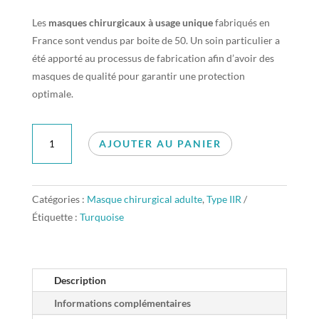
Les
masques chirurgicaux à usage unique
fabriqués en
France sont vendus par boite de 50. Un soin particulier a
été apporté au processus de fabrication afin d’avoir des
masques de qualité pour garantir une protection
optimale.
quantité
AJOUTER AU PANIER
de
Masque
Adulte
Catégories :
Masque chirurgical adulte
,
Type IIR
TYPE
Étiquette :
Turquoise
IIR
Turquoise
(50
unités
Description
par
Informations complémentaires
boîte,