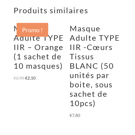
Produits similaires
Masque
Masque
Promo !
Adulte TYPE
Adulte TYPE
IIR – Orange
IIR -Cœurs
(1 sachet de
Tissus
10 masques)
BLANC (50
unités par
€
2,90
€
2,10
boite, sous
sachet de
10pcs)
€
7,80