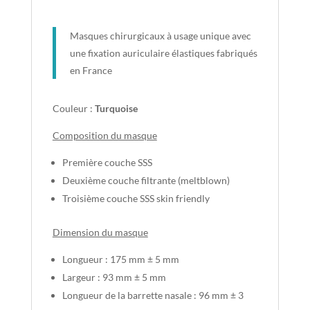
sous
sachet
Masques chirurgicaux à usage unique avec
de
une fixation auriculaire élastiques fabriqués
10pcs)
en France
Couleur :
Turquoise
Composition du masque
Première couche SSS
Deuxième couche filtrante (meltblown)
Troisième couche SSS skin friendly
Dimension du masque
Longueur : 175 mm ± 5 mm
Largeur : 93 mm ± 5 mm
Longueur de la barrette nasale : 96 mm ± 3