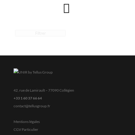
Filtrer
42, rue de Lamirault – 77090 Collégien
+33 1 60 37 66 64
contact@tellusgroup.fr
Mentions légales
CGV Particulier