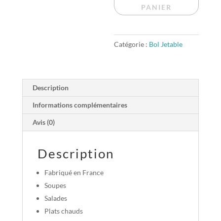
jetables-
PANIER
50pcs
-
bols
Catégorie :
Bol Jetable
à
salade/plats
chauds
Description
avec
couvercle
Informations complémentaires
PP
Avis (0)
-
310ML
BLANC
Description
Fabriqué en France
Soupes
Salades
Plats chauds