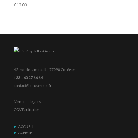
€
12,00
42, rue de Lamirault – 77090 Collégien
+33 1 60 37 66 64
contact@tellusgroup.fr
Mentions légales
CGV Particulier
ACCUEIL
ACHETER