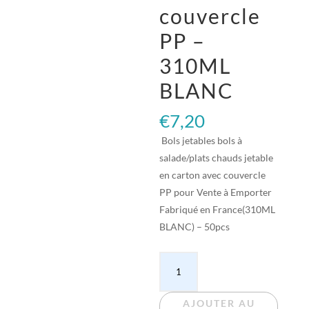
couvercle
PP –
310ML
BLANC
€
7,20
Bols jetables bols à
salade/plats chauds jetable
en carton avec couvercle
PP pour Vente à Emporter
Fabriqué en France(310ML
BLANC) – 50pcs
quantité
de
Bols
AJOUTER AU