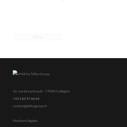
Filtrer
42, rue de Lamirault – 77090 Collégien
+33 1 60 37 66 64
contact@tellusgroup.fr
Mentions légales