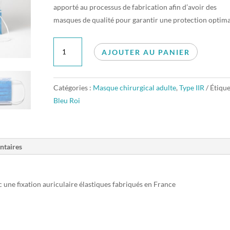
apporté au processus de fabrication afin d’avoir des
masques de qualité pour garantir une protection optima
quantité
AJOUTER AU PANIER
de
Masque
Adulte
Catégories :
Masque chirurgical adulte
,
Type IIR
Étique
TYPE
Bleu Roi
IIR
Bleu
Roi
(50
ntaires
unités
par
une fixation auriculaire élastiques fabriqués en France
boîte,
sous
sachet
de