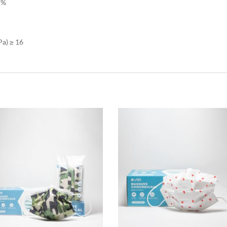
9 %
Pa) ≥ 16