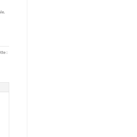
le.
tte :