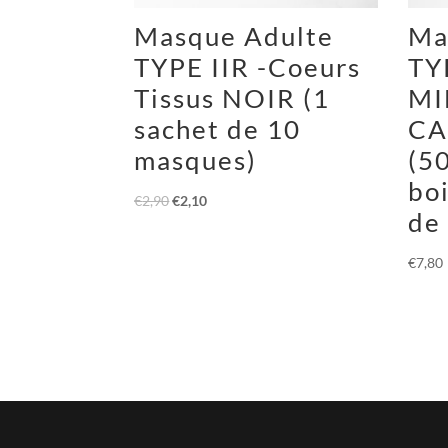
Masque Adulte
Ma
TYPE IIR -Coeurs
TY
Tissus NOIR (1
MI
sachet de 10
CA
masques)
(50
boi
€
2,90
€
2,10
de
€
7,80