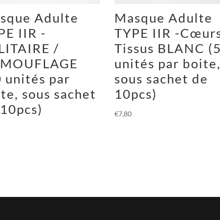
sque Adulte
Masque Adulte
PE IIR -
TYPE IIR -Cœur
LITAIRE /
Tissus BLANC (
MOUFLAGE
unités par boite
 unités par
sous sachet de
te, sous sachet
10pcs)
 10pcs)
€
7,80