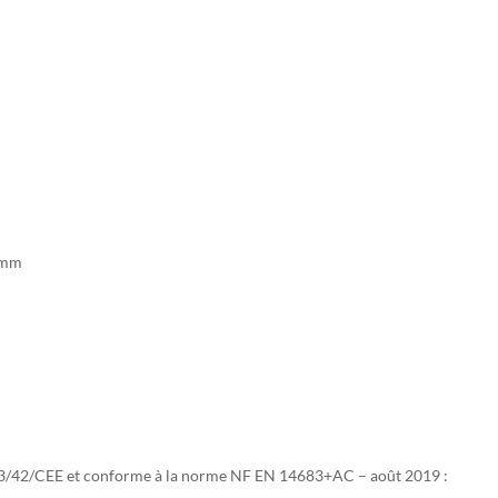
10pcs)
3 mm
93/42/CEE et conforme à la norme NF EN 14683+AC – août 2019 :