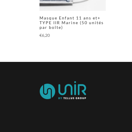
Masque Enfant 11 ans et+
TYPE IIR Marine (50 unités
par boîte)
€
6,20