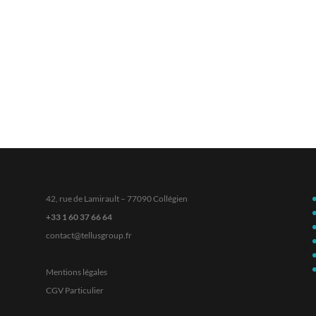
42, rue de Lamirault – 77090 Collégien
+33 1 60 37 66 64
contact@tellusgroup.fr
Mentions légales
CGV Particulier