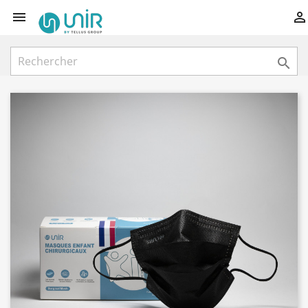


