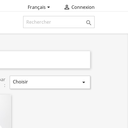


Français
Connexion

par
Choisir

: