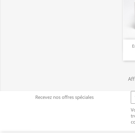
E
Aff
Recevez nos offres spéciales
V
tr
co